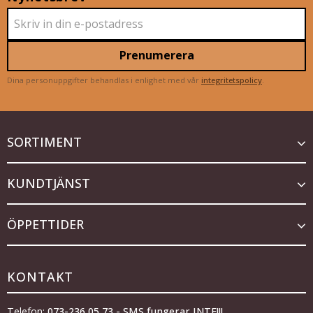
Prenumerera
Dina personuppgifter behandlas i enlighet med vår
integritetspolicy
.
SORTIMENT
KUNDTJÄNST
ÖPPETTIDER
KONTAKT
Telefon:
073-236 05 73 - SMS fungerar INTE!!!