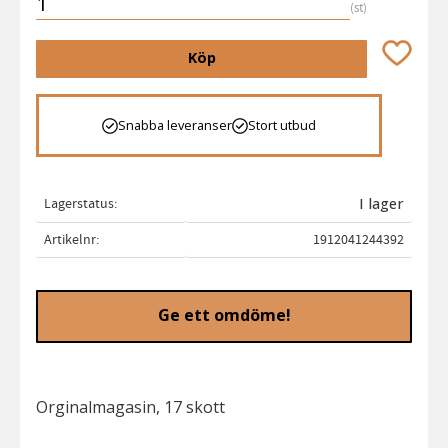
st
Lägg till 
Köp
Snabba leveranser
Stort utbud
Lagerstatus
I lager
Artikelnr
1912041244392
Ge ett omdöme!
Orginalmagasin, 17 skott