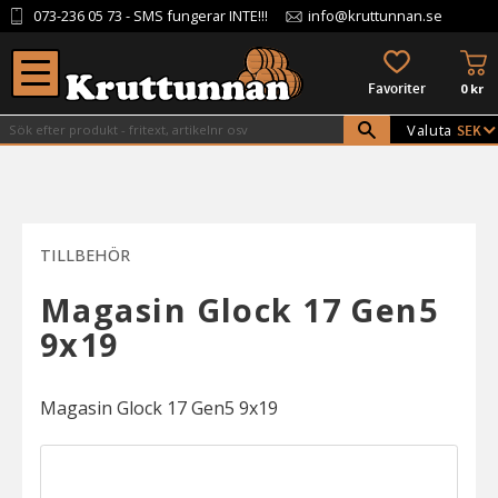
073-236 05 73
- SMS fungerar INTE!!!
info@kruttunnan.se
Meny
KU
FAVORITER
0
kr
Valuta
TILLBEHÖR
Magasin Glock 17 Gen5
9x19
Magasin Glock 17 Gen5 9x19