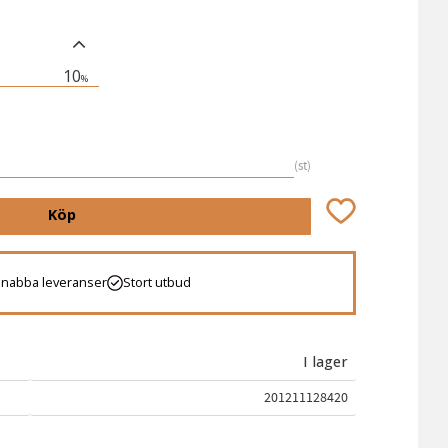
10
%
st
Lägg till i favori
Köp
Snabba leveranser
Stort utbud
I lager
201211128420