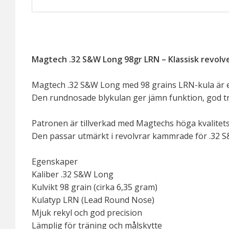
Magtech .32 S&W Long 98gr LRN – Klassisk revol
Magtech .32 S&W Long med 98 grains LRN-kula är en 
Den rundnosade blykulan ger jämn funktion, god träf
Patronen är tillverkad med Magtechs höga kvalitets
Den passar utmärkt i revolvrar kammrade för .32 S
Egenskaper
Kaliber .32 S&W Long
Kulvikt 98 grain (cirka 6,35 gram)
Kulatyp LRN (Lead Round Nose)
Mjuk rekyl och god precision
Lämplig för träning och målskytte