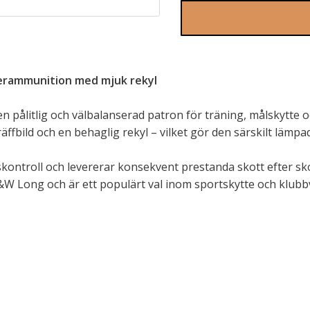
verammunition med mjuk rekyl
pålitlig och välbalanserad patron för träning, målskytte oc
fbild och en behaglig rekyl – vilket gör den särskilt lämpa
kontroll och levererar konsekvent prestanda skott efter sko
&W Long och är ett populärt val inom sportskytte och klub