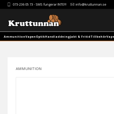
073-236 05 73
- SMS fungerar INTE!!!
info@kruttunnan.se
Ammunition
Vapen
Optik
Handladdning
Jakt & Fritid
Tillbehör
Vap
AMMUNITION