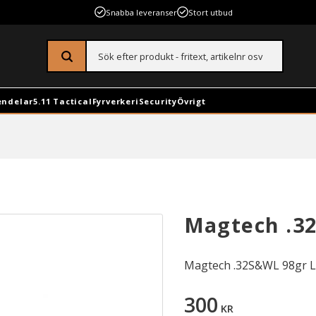
Snabba leveranser
Stort utbud
endelar
5.11 Tactical
Fyrverkeri
Security
Övrigt
Magtech .3
Magtech .32S&WL 98gr 
300
KR