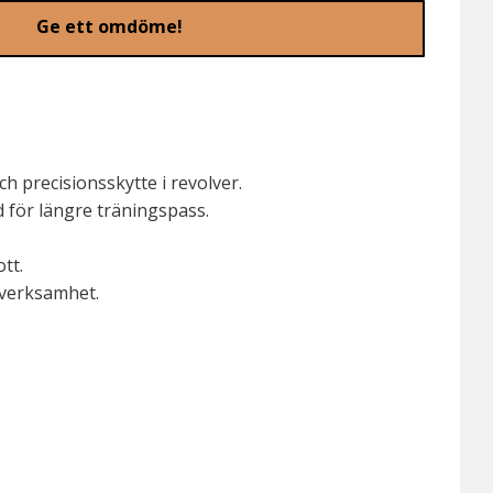
Ge ett omdöme!
h precisionsskytte i revolver.
d för längre träningspass.
tt.
bverksamhet.