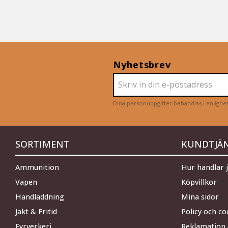
Nyhetsbrev
Dina personuppgifter behandlas i enligh
SORTIMENT
KUNDTJÄ
Ammunition
Hur handlar 
Vapen
Köpvillkor
Handladdning
Mina sidor
Jakt & Fritid
Policy och co
Fyrverkeri
Reklamation 