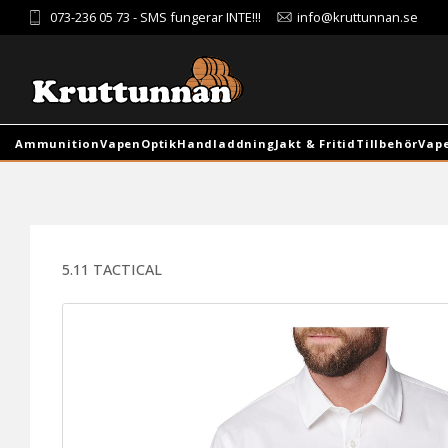
073-236 05 73
- SMS fungerar INTE!!!
info@kruttunnan.se
Ammunition
Vapen
Optik
Handladdning
Jakt & Fritid
Tillbehör
Vap
5.11 TACTICAL