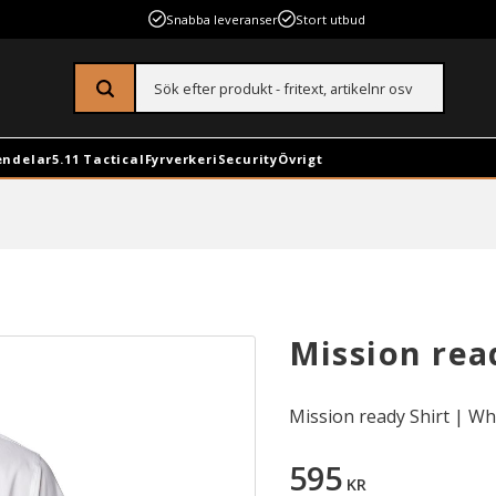
Snabba leveranser
Stort utbud
endelar
5.11 Tactical
Fyrverkeri
Security
Övrigt
Mission read
Mission ready Shirt | Whi
595
KR