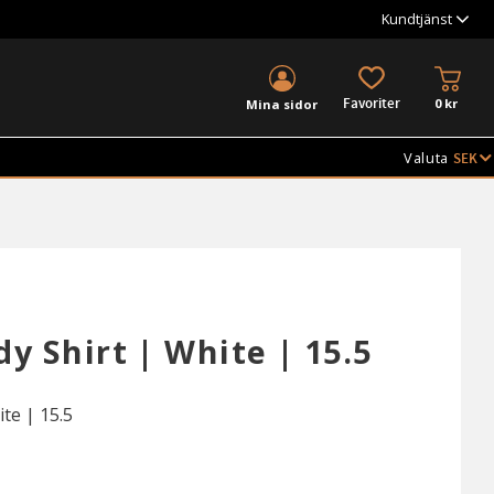
Kundtjänst
KUND
FAVORITER
0
kr
Mina sidor
Valuta
y Shirt | White | 15.5
te | 15.5