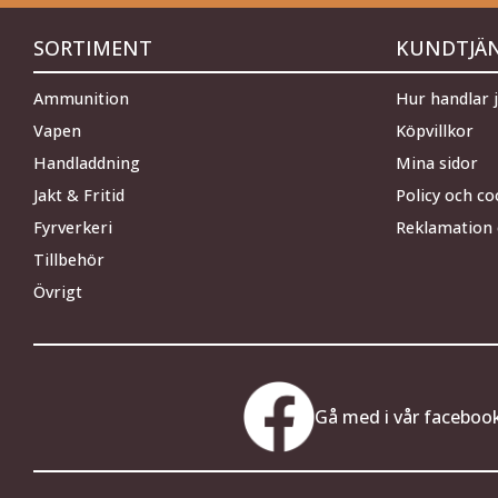
SORTIMENT
KUNDTJÄ
Ammunition
Hur handlar 
Vapen
Köpvillkor
Handladdning
Mina sidor
Jakt & Fritid
Policy och co
Fyrverkeri
Reklamation 
Tillbehör
Övrigt
Gå med i vår faceboo