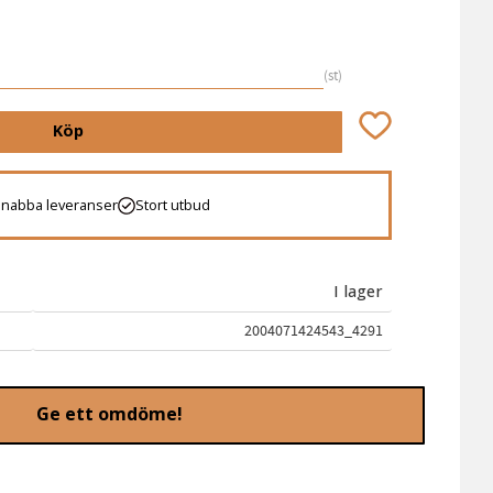
st
Lägg till i favori
Köp
Snabba leveranser
Stort utbud
I lager
2004071424543_4291
Ge ett omdöme!