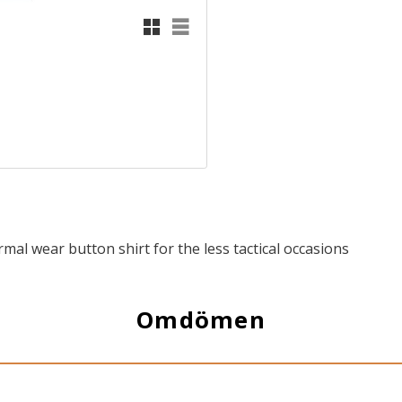
Rutnätsvy
Listvy
rmal wear button shirt for the less tactical occasions
Omdömen