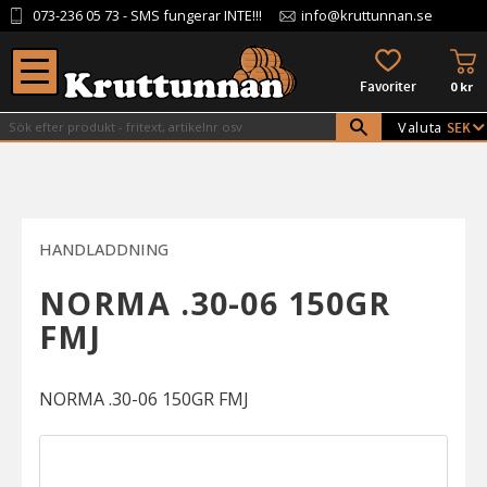
073-236 05 73
- SMS fungerar INTE!!!
info@kruttunnan.se
Meny
KU
FAVORITER
0
kr
Valuta
HANDLADDNING
NORMA .30-06 150GR
FMJ
NORMA .30-06 150GR FMJ