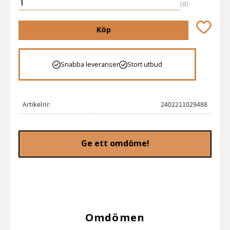
st
Lägg till 
Köp
Snabba leveranser
Stort utbud
Artikelnr
2402211029488
Ge ett omdöme!
Omdömen