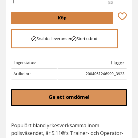
st
Lägg till 
Köp
Snabba leveranser
Stort utbud
Lagerstatus
I lager
Artikelnr
2004061246999_3923
Ge ett omdöme!
Populärt bland yrkesverksamma inom
polisväsendet, är 5.11®’s Trainer- och Operator-