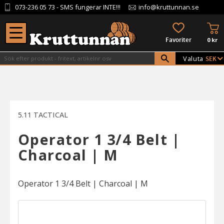
073-236 05 73
- SMS fungerar INTE!!!
info@kruttunnan.se
Meny
KU
FAVORITER
0
kr
Valuta
5.11 TACTICAL
Operator 1 3/4 Belt |
Charcoal | M
Operator 1 3/4 Belt | Charcoal | M