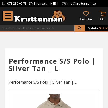
073-236 05 73
- SMS fungerar INTE!!!
info@kruttunnan.se
Meny
KU
FAVORITER
0
kr
Valuta
Performance S/S Polo |
Silver Tan | L
Performance S/S Polo | Silver Tan | L