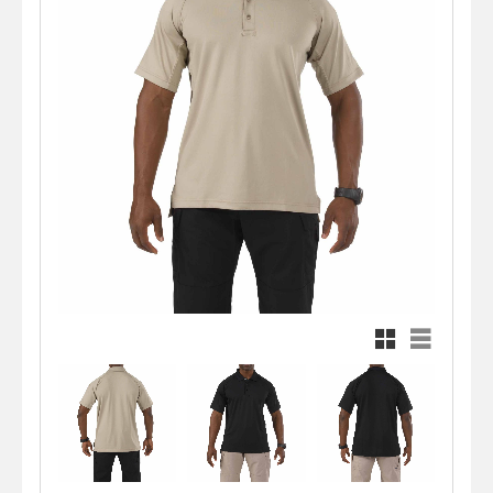
Rutnätsvy
Listvy