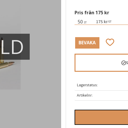
Pris från 175 kr
50
175 kr
/
ST
ST
ÅLD
Lägg till i
BEVAKA
Lagerstatus
Artikelnr