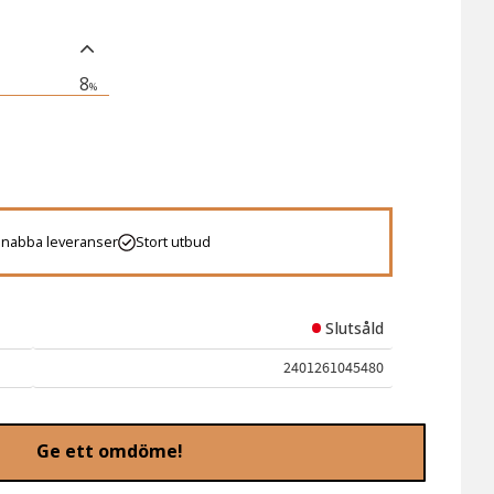
8
%
 favoriter
Snabba leveranser
Stort utbud
Slutsåld
2401261045480
Ge ett omdöme!