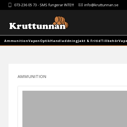
073-236 05 73
- SMS fungerar INTE!!!
info@kruttunnan.se
Ammunition
Vapen
Optik
Handladdning
Jakt & Fritid
Tillbehör
Vap
AMMUNITION