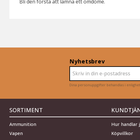
Bli den första att lämna ett omdöme.
Nyhetsbrev
Dina personuppgifter behandlas i enligh
SORTIMENT
KUNDTJÄ
Ammunition
Hur handlar 
Vapen
Köpvillkor