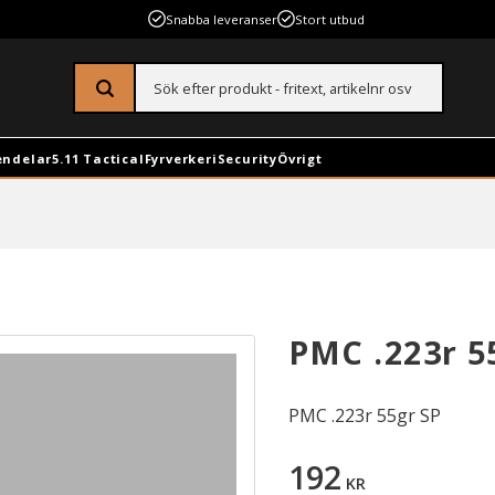
Snabba leveranser
Stort utbud
endelar
5.11 Tactical
Fyrverkeri
Security
Övrigt
PMC .223r 5
PMC .223r 55gr SP
192
KR