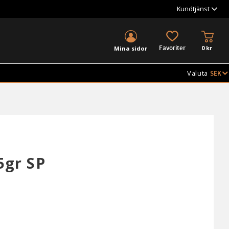
Kundtjänst
KUND
FAVORITER
0
kr
Mina sidor
Valuta
5gr SP