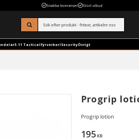
Snabba leveranser
Stort utbud
endelar
5.11 Tactical
Fyrverkeri
Security
Övrigt
Progrip lot
Progrip lotion
195
KR