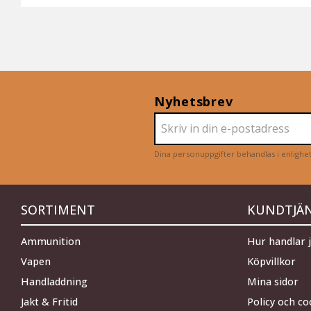
Nyhetsbrev
Dina personuppgifter behandlas i enligh
SORTIMENT
KUNDTJÄ
Ammunition
Hur handlar 
Vapen
Köpvillkor
Handladdning
Mina sidor
Jakt & Fritid
Policy och co