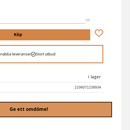
st
Lägg till i favori
Köp
Snabba leveranser
Stort utbud
I lager
2106071238934
Ge ett omdöme!