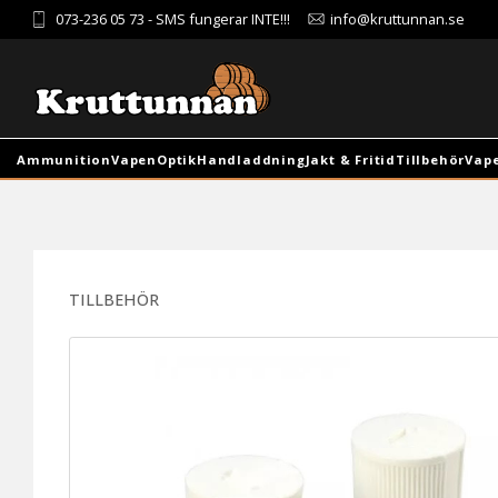
073-236 05 73
- SMS fungerar INTE!!!
info@kruttunnan.se
Ammunition
Vapen
Optik
Handladdning
Jakt & Fritid
Tillbehör
Vap
TILLBEHÖR