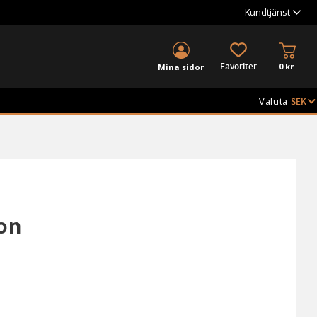
Kundtjänst
KUND
FAVORITER
0
kr
Mina sidor
Valuta
ion