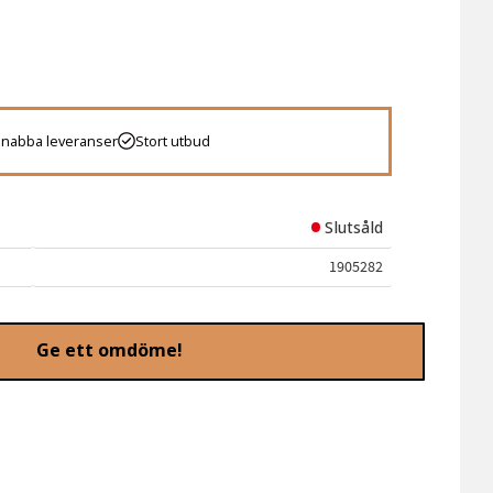
 favoriter
Snabba leveranser
Stort utbud
Slutsåld
1905282
Ge ett omdöme!