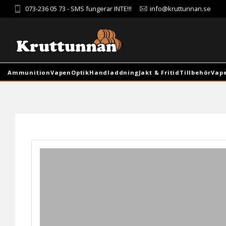
073-236 05 73
- SMS fungerar INTE!!!
info@kruttunnan.se
Ammunition
Vapen
Optik
Handladdning
Jakt & Fritid
Tillbehör
Vap