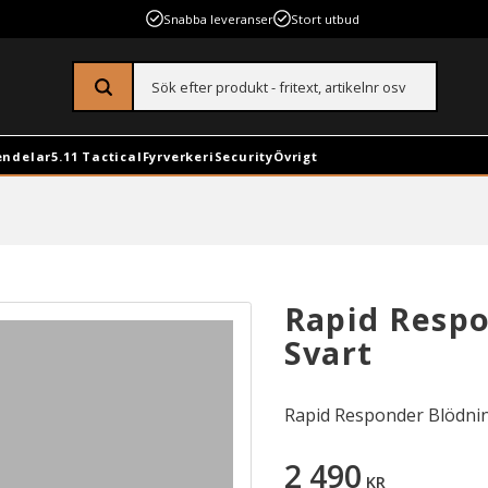
Snabba leveranser
Stort utbud
endelar
5.11 Tactical
Fyrverkeri
Security
Övrigt
Rapid Respo
Svart
Rapid Responder Blödnin
2 490
KR