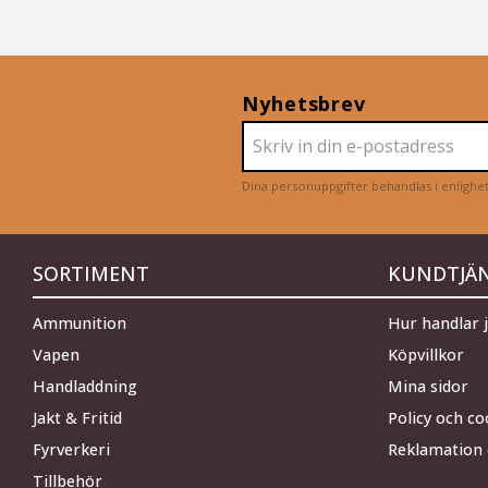
Nyhetsbrev
Dina personuppgifter behandlas i enligh
SORTIMENT
KUNDTJÄ
Ammunition
Hur handlar 
Vapen
Köpvillkor
Handladdning
Mina sidor
Jakt & Fritid
Policy och co
Fyrverkeri
Reklamation 
Tillbehör