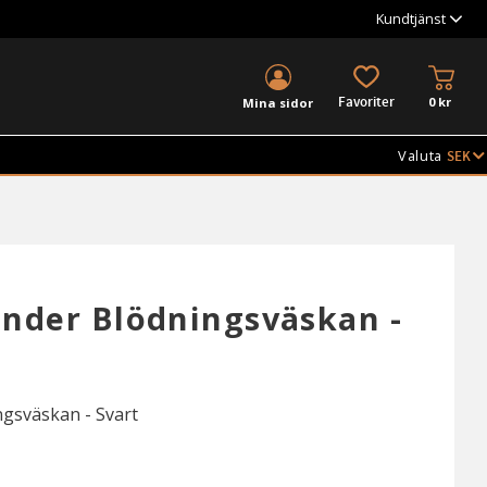
Kundtjänst
KUND
FAVORITER
0
kr
Mina sidor
Valuta
nder Blödningsväskan -
gsväskan - Svart