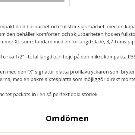
pakt dold bärbarhet och fullstor skjutbarhet, med en kapaci
om den behåller komforten och skjutbarheten hos en fullstor
kommer XL som standard med en förlängd släde, 3,7-tums pi
 cirka 1/2" i total längd och höjd på den mikrokompakta P36
n med den “X” signatur platta profilavtryckaren som bryter 
terna, med en bakre siktesplatta som möjliggör direkt mon
itet packats in i en så perfekt dold storlek.
Omdömen