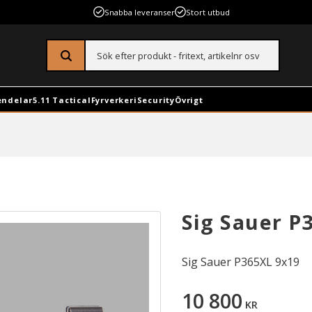
Snabba leveranser
Stort utbud
endelar
5.11 Tactical
Fyrverkeri
Security
Övrigt
Sig Sauer P
Sig Sauer P365XL 9x19
10 800
KR