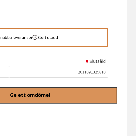
 favoriter
Snabba leveranser
Stort utbud
Slutsåld
2011091325810
Ge ett omdöme!