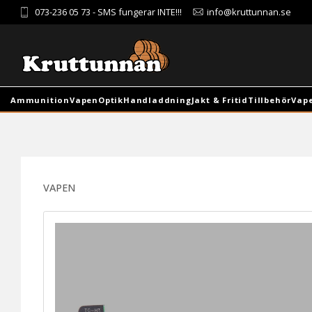
073-236 05 73
- SMS fungerar INTE!!!
info@kruttunnan.se
Ammunition
Vapen
Optik
Handladdning
Jakt & Fritid
Tillbehör
Vap
VAPEN