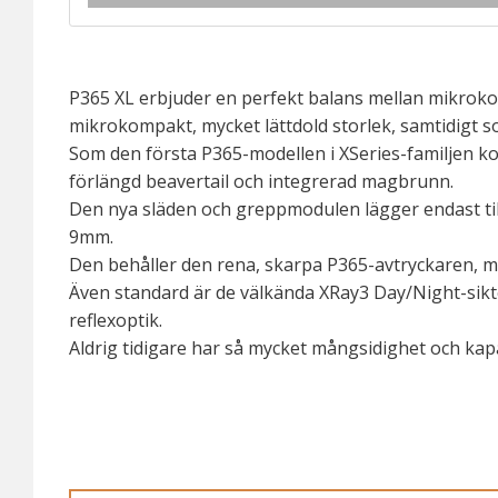
P365 XL erbjuder en perfekt balans mellan mikrokom
mikrokompakt, mycket lättdold storlek, samtidigt s
Som den första P365-modellen i XSeries-familjen 
förlängd beavertail och integrerad magbrunn.
Den nya släden och greppmodulen lägger endast till
9mm.
Den behåller den rena, skarpa P365-avtryckaren, me
Även standard är de välkända XRay3 Day/Night-sik
reflexoptik.
Aldrig tidigare har så mycket mångsidighet och kapac