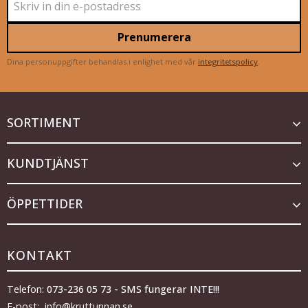
Prenumerera
Dina personuppgifter behandlas i enlighet med vår
integritetspolicy
.
SORTIMENT
KUNDTJÄNST
ÖPPETTIDER
KONTAKT
Telefon:
073-236 05 73 - SMS fungerar INTE!!!
E-post: info@kruttunnan.se