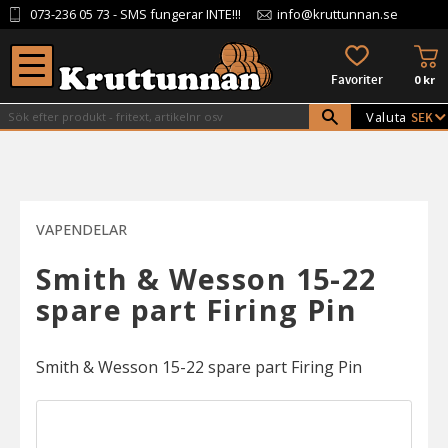
073-236 05 73
- SMS fungerar INTE!!!
info@kruttunnan.se
Meny
KU
FAVORITER
0
kr
Valuta
VAPENDELAR
Smith & Wesson 15-22
spare part Firing Pin
Smith & Wesson 15-22 spare part Firing Pin