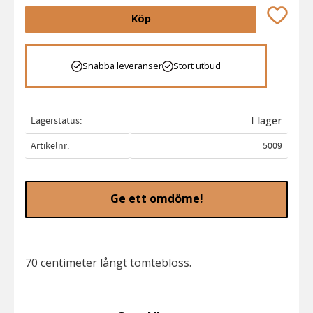
Lägg till 
Köp
Snabba leveranser
Stort utbud
Lagerstatus
I lager
Artikelnr
5009
Ge ett omdöme!
70 centimeter långt tomtebloss.