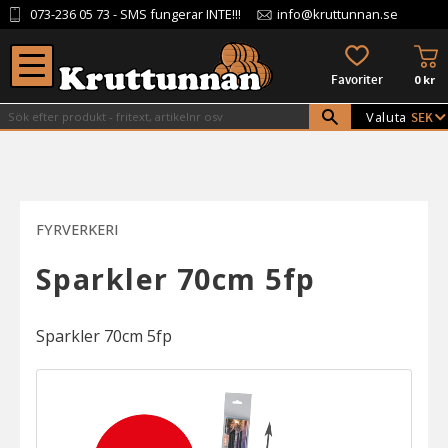
073-236 05 73
- SMS fungerar INTE!!!
info@kruttunnan.se
Meny
KU
FAVORITER
0
kr
Valuta
FYRVERKERI
Sparkler 70cm 5fp
Sparkler 70cm 5fp