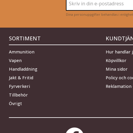
Dina personuppgifter behandlas i enligh
SORTIMENT
KUNDTJÄ
Ammunition
Hur handlar 
Vapen
Köpvillkor
Handladdning
Mina sidor
Jakt & Fritid
Policy och co
Fyrverkeri
Reklamation 
Tillbehör
Övrigt