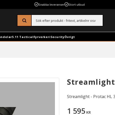
Snabba leveranser
Stort utbud
endelar
5.11 Tactical
Fyrverkeri
Security
Övrigt
Streamlight
Streamlight - Protac HL 
1 595
KR