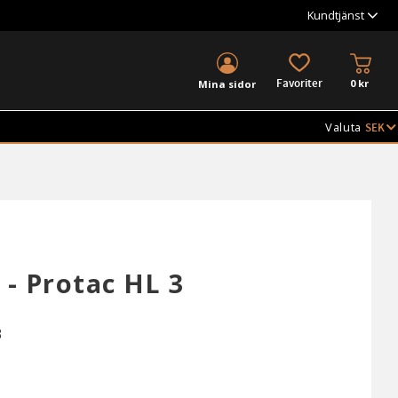
Kundtjänst
KUND
FAVORITER
0
kr
Mina sidor
Valuta
 - Protac HL 3
3