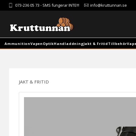
073-236 05 73
- SMS fungerar INTE!!!
info@kruttunnan.se
Ammunition
Vapen
Optik
Handladdning
Jakt & Fritid
Tillbehör
Vap
JAKT & FRITID