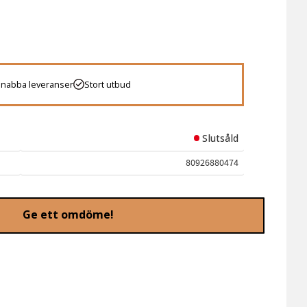
 favoriter
Snabba leveranser
Stort utbud
Slutsåld
80926880474
Ge ett omdöme!