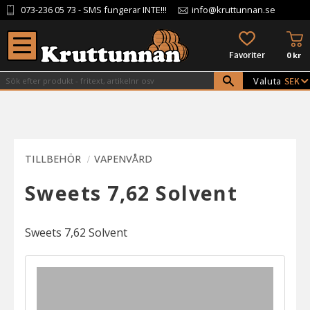
073-236 05 73
- SMS fungerar INTE!!!
info@kruttunnan.se
Meny
KU
FAVORITER
0
kr
Valuta
TILLBEHÖR
VAPENVÅRD
Sweets 7,62 Solvent
Sweets 7,62 Solvent