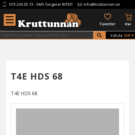
073-236 05 73
- SMS fungerar INTE!!!
info@kruttunnan.se
Meny
KU
FAVORITER
0
kr
Valuta
T4E HDS 68
T4E HDS 68