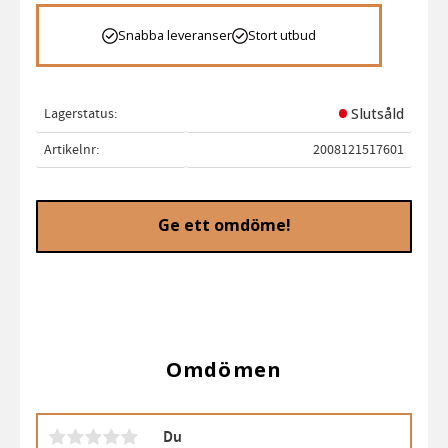
Snabba leveranser
Stort utbud
Lagerstatus
Slutsåld
Artikelnr
2008121517601
Ge ett omdöme!
Omdömen
Du