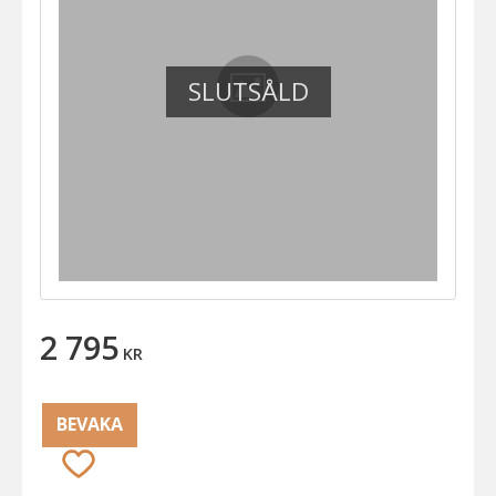
SLUTSÅLD
2 795
KR
BEVAKA
Lägg till i favoriter