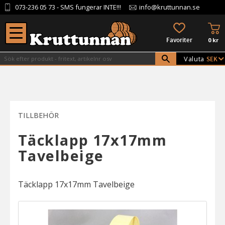
073-236 05 73
- SMS fungerar INTE!!!
info@kruttunnan.se
Meny
KU
FAVORITER
0
kr
Valuta
TILLBEHÖR
Täcklapp 17x17mm
Tavelbeige
Täcklapp 17x17mm Tavelbeige