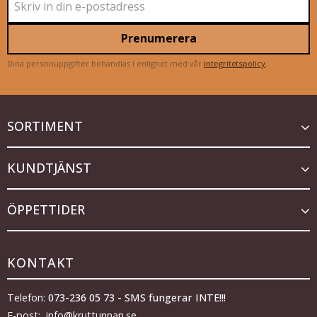
Prenumerera
Dina personuppgifter behandlas i enlighet med vår
integritetspolicy
.
SORTIMENT
KUNDTJÄNST
ÖPPETTIDER
KONTAKT
Telefon:
073-236 05 73 - SMS fungerar INTE!!!
E-post: info@kruttunnan.se