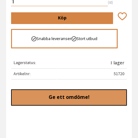
st
Lägg till 
Köp
Snabba leveranser
Stort utbud
Lagerstatus
I lager
Artikelnr
51720
Ge ett omdöme!