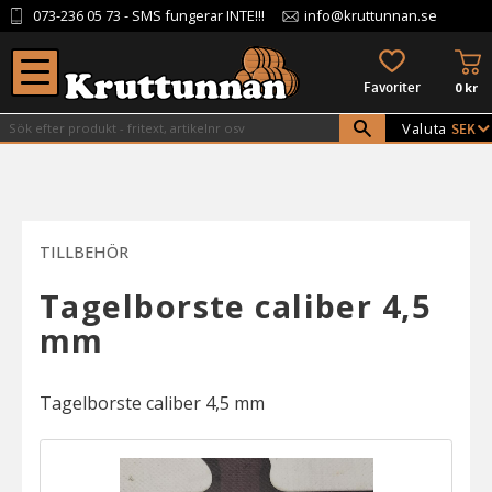
073-236 05 73
- SMS fungerar INTE!!!
info@kruttunnan.se
Meny
KU
FAVORITER
0
kr
Valuta
TILLBEHÖR
Tagelborste caliber 4,5
mm
Tagelborste caliber 4,5 mm