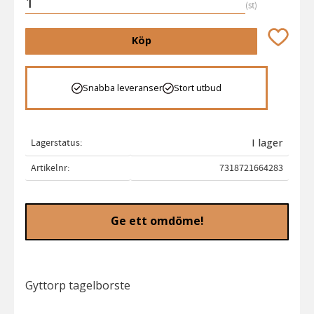
st
Lägg till 
Köp
Snabba leveranser
Stort utbud
Lagerstatus
I lager
Artikelnr
7318721664283
Ge ett omdöme!
Gyttorp tagelborste