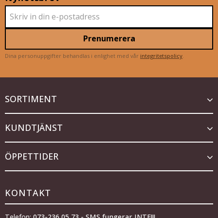
Prenumerera
Dina personuppgifter behandlas i enlighet med vår
integritetspolicy
.
SORTIMENT
KUNDTJÄNST
ÖPPETTIDER
KONTAKT
Telefon:
073-236 05 73 - SMS fungerar INTE!!!