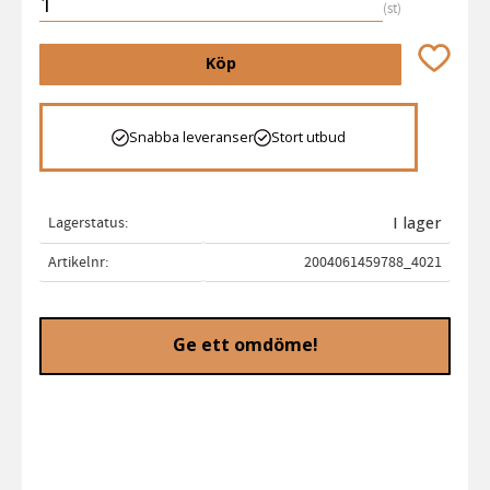
st
Lägg till 
Köp
Snabba leveranser
Stort utbud
Lagerstatus
I lager
Artikelnr
2004061459788_4021
Ge ett omdöme!