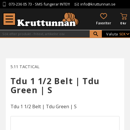
073-236 05 73
- SMS fungerar INTE!!!
info@kruttunnan.se
Meny
KU
FAVORITER
0
kr
Valuta
5.11 TACTICAL
Tdu 1 1/2 Belt | Tdu
Green | S
Tdu 1 1/2 Belt | Tdu Green | S