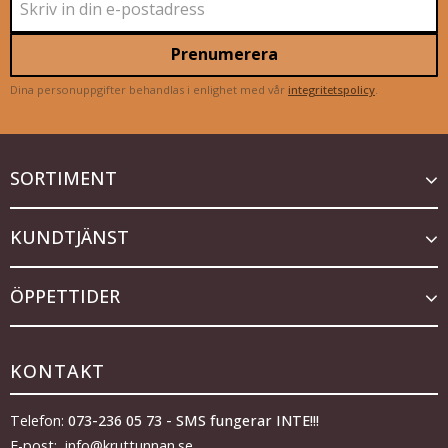
Prenumerera
Dina personuppgifter behandlas i enlighet med vår
integritetspolicy
.
SORTIMENT
KUNDTJÄNST
ÖPPETTIDER
KONTAKT
Telefon:
073-236 05 73 - SMS fungerar INTE!!!
E-post: info@kruttunnan.se