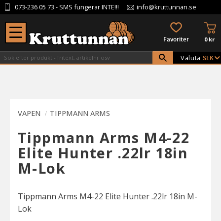
073-236 05 73
- SMS fungerar INTE!!!
info@kruttunnan.se
Meny
KU
FAVORITER
0
kr
Valuta
VAPEN
TIPPMANN ARMS
Tippmann Arms M4-22
Elite Hunter .22lr 18in
M-Lok
Tippmann Arms M4-22 Elite Hunter .22lr 18in M-
Lok