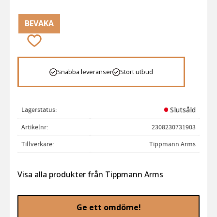
BEVAKA
Lägg till i favoriter
Snabba leveranser
Stort utbud
Lagerstatus
Slutsåld
Artikelnr
2308230731903
Tillverkare
Tippmann Arms
Visa alla produkter från Tippmann Arms
Ge ett omdöme!