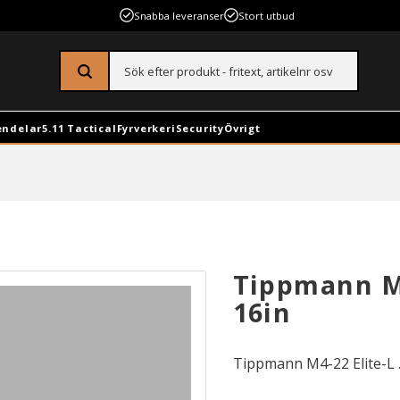
Snabba leveranser
Stort utbud
endelar
5.11 Tactical
Fyrverkeri
Security
Övrigt
Tippmann M4
16in
Tippmann M4-22 Elite-L .