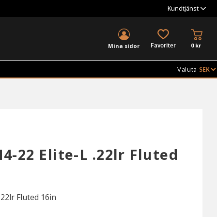
Kundtjänst
KUND
FAVORITER
0
kr
Mina sidor
Valuta
-22 Elite-L .22lr Fluted
22lr Fluted 16in