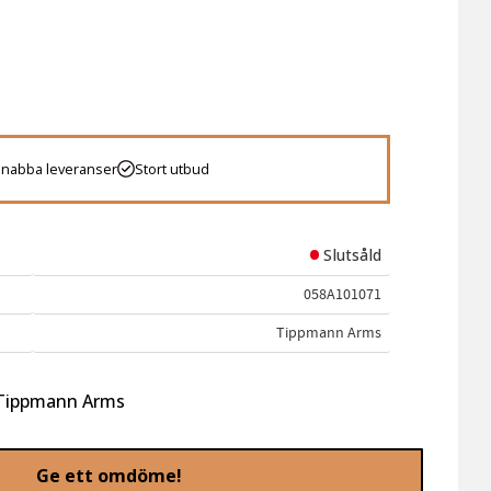
 favoriter
Snabba leveranser
Stort utbud
Slutsåld
058A101071
Tippmann Arms
n Tippmann Arms
Ge ett omdöme!