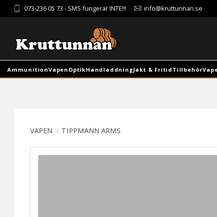
073-236 05 73
- SMS fungerar INTE!!!
info@kruttunnan.se
Ammunition
Vapen
Optik
Handladdning
Jakt & Fritid
Tillbehör
Vap
VAPEN
TIPPMANN ARMS