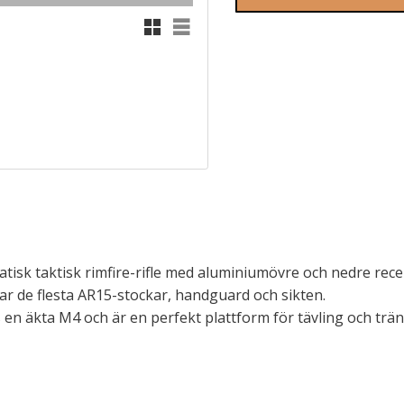
Rutnätsvy
Listvy
isk taktisk rimfire-rifle med aluminiumövre och nedre recei
ar de flesta AR15-stockar, handguard och sikten.
n äkta M4 och är en perfekt plattform för tävling och tränin