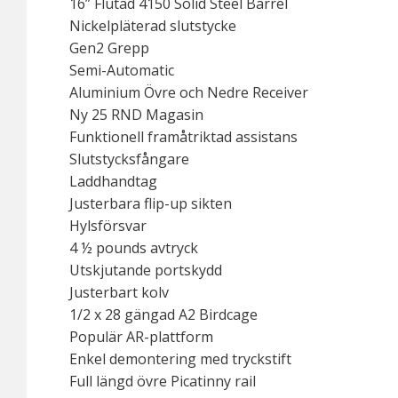
16” Flutad 4150 Solid Steel Barrel
Nickelpläterad slutstycke
Gen2 Grepp
Semi-Automatic
Aluminium Övre och Nedre Receiver
Ny 25 RND Magasin
Funktionell framåtriktad assistans
Slutstycksfångare
Laddhandtag
Justerbara flip-up sikten
Hylsförsvar
4 ½ pounds avtryck
Utskjutande portskydd
Justerbart kolv
1/2 x 28 gängad A2 Birdcage
Populär AR-plattform
Enkel demontering med tryckstift
Full längd övre Picatinny rail