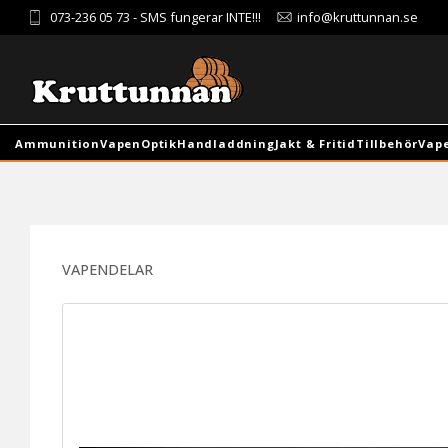
073-236 05 73
- SMS fungerar INTE!!!
info@kruttunnan.se
Ammunition
Vapen
Optik
Handladdning
Jakt & Fritid
Tillbehör
Vap
VAPENDELAR