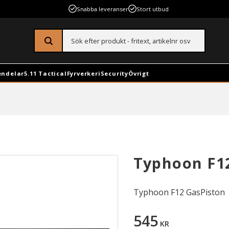
Snabba leveranser
Stort utbud
endelar
5.11 Tactical
Fyrverkeri
Security
Övrigt
Typhoon F1
Typhoon F12 GasPiston
545
KR