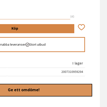
st
Lägg till i favori
Köp
Snabba leveranser
Stort utbud
I lager
2007310959294
Ge ett omdöme!