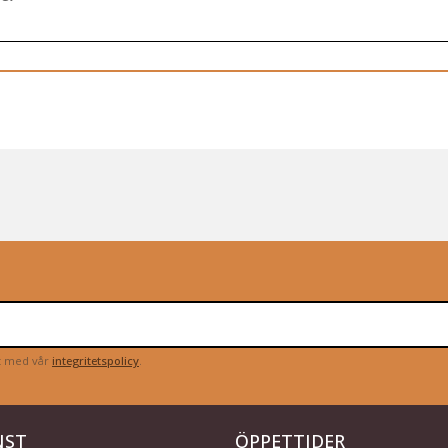
et med vår
integritetspolicy
.
NST
ÖPPETTIDER