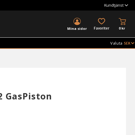
Kundtjänst
KUND
FAVORITER
0
kr
Mina sidor
Valuta
2 GasPiston