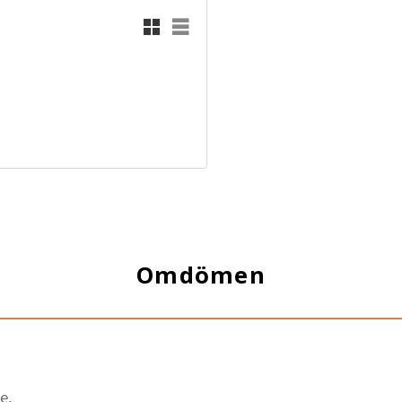
Rutnätsvy
Listvy
Omdömen