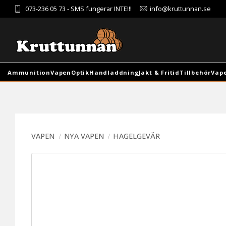
073-236 05 73
- SMS fungerar INTE!!!
info@kruttunnan.se
Ammunition
Vapen
Optik
Handladdning
Jakt & Fritid
Tillbehör
Vap
VAPEN
NYA VAPEN
HAGELGEVÄR