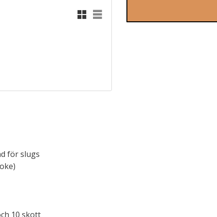
Rutnätsvy
Listvy
ad för slugs
hoke)
och 10 skott