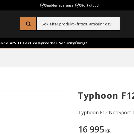
Snabba leveranser
Stort utbud
endelar
5.11 Tactical
Fyrverkeri
Security
Övrigt
Typhoon F1
Typhoon F12 NeoSport 18
16 995
KR