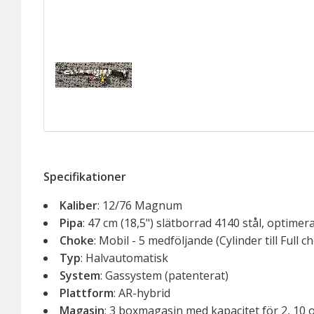
Specifikationer
Kaliber
: 12/76 Magnum
Pipa
: 47 cm (18,5") slätborrad 4140 stål, optimer
Choke
: Mobil - 5 medföljande (Cylinder till Full c
Typ
: Halvautomatisk
System
: Gassystem (patenterat)
Plattform
: AR-hybrid
Magasin
: 3 boxmagasin med kapacitet för 2, 10 