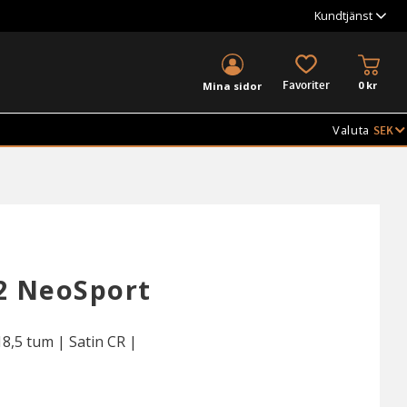
Kundtjänst
KUND
FAVORITER
0
kr
Mina sidor
Valuta
2 NeoSport
,5 tum | Satin CR |