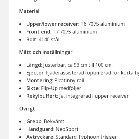
Material
Upper/lower receiver
: T6 7075 aluminium
Front end
: T7 7075 aluminium
Bolt
: 4140 stål
Mått och inställningar
Längd
: Justerbar, ca 93 cm till 100 cm
Ejector
: Fjäderassisterad (optimerad för korta h
Montering
: Picatinny rail
Sikte
: Flip-Up medföljer
Rekylbuffert
: Ja, integrerad i upper receiver
Övrigt
Grepp
: Bekvämt
Handguard
: NeoSport
Avtryckare
: Standard Typhoon trigger