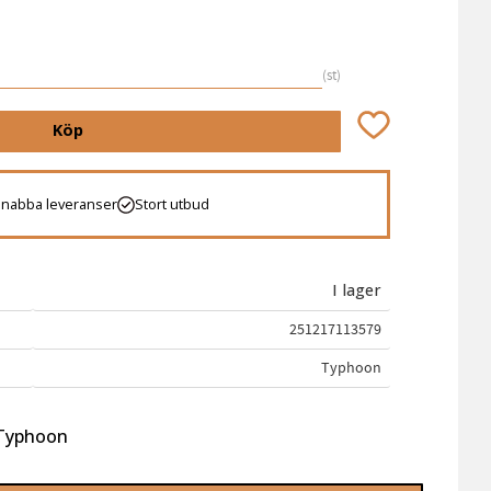
st
Lägg till i favori
Köp
Snabba leveranser
Stort utbud
I lager
251217113579
Typhoon
 Typhoon