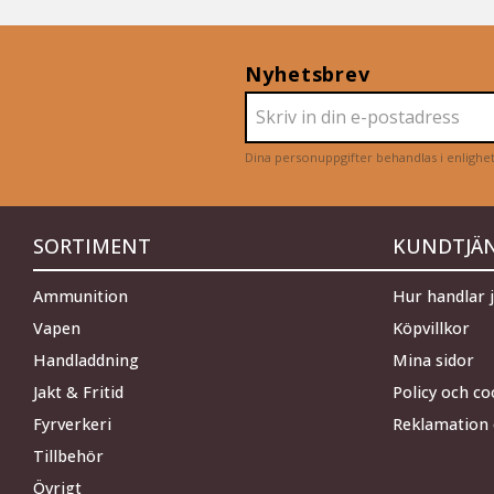
Nyhetsbrev
Dina personuppgifter behandlas i enligh
SORTIMENT
KUNDTJÄ
Ammunition
Hur handlar 
Vapen
Köpvillkor
Handladdning
Mina sidor
Jakt & Fritid
Policy och co
Fyrverkeri
Reklamation 
Tillbehör
Övrigt