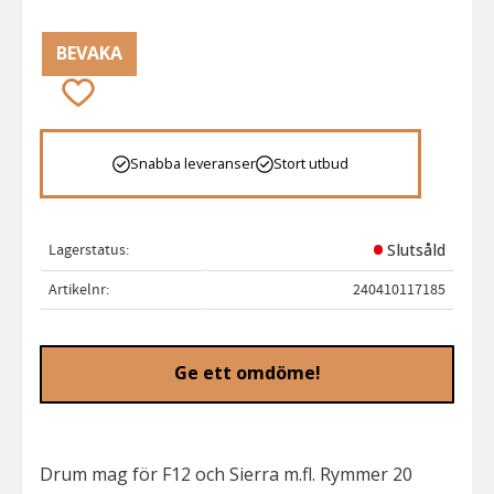
BEVAKA
Lägg till i favoriter
Snabba leveranser
Stort utbud
Lagerstatus
Slutsåld
Artikelnr
240410117185
Ge ett omdöme!
Drum mag för F12 och Sierra m.fl. Rymmer 20