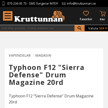
073-236 05 73
- SMS fungerar INTE!!!
info@kruttunnan.se
Meny
KU
FAVORITER
0
kr
Valuta
VAPENDELAR
MAGASIN
Typhoon F12 "Sierra
Defense" Drum
Magazine 20rd
Typhoon F12 "Sierra Defense" Drum Magazine
20rd