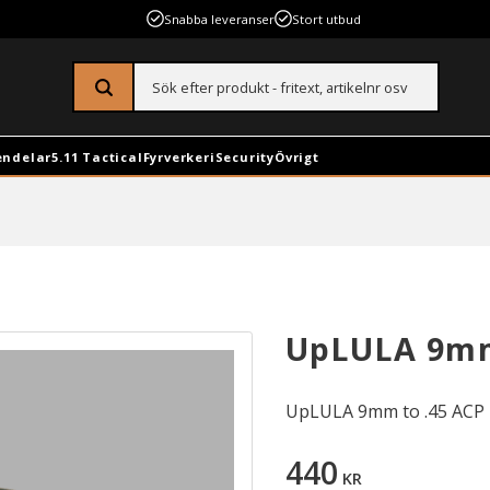
Snabba leveranser
Stort utbud
endelar
5.11 Tactical
Fyrverkeri
Security
Övrigt
UpLULA 9mm
UpLULA 9mm to .45 ACP
440
KR