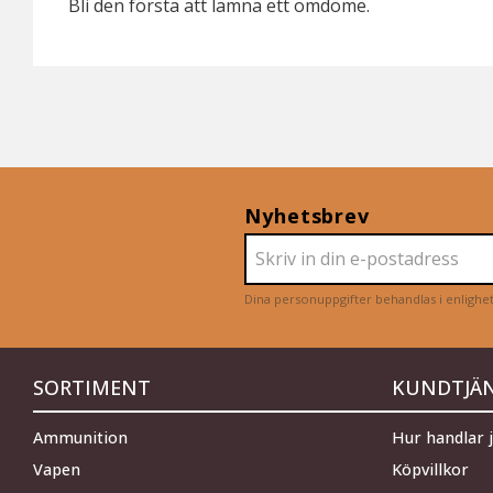
Bli den första att lämna ett omdöme.
Nyhetsbrev
Dina personuppgifter behandlas i enligh
SORTIMENT
KUNDTJÄ
Ammunition
Hur handlar 
Vapen
Köpvillkor