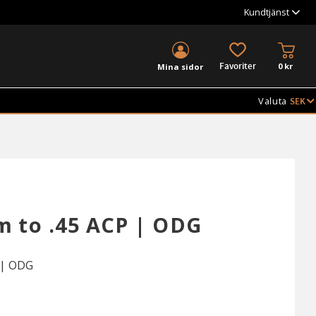
Kundtjänst
KUND
FAVORITER
0
kr
Mina sidor
Valuta
 to .45 ACP | ODG
 | ODG