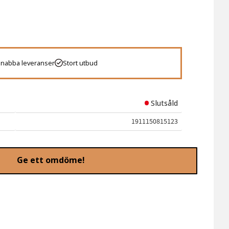
 favoriter
Snabba leveranser
Stort utbud
Slutsåld
1911150815123
Ge ett omdöme!