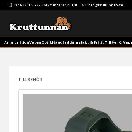
073-236 05 73
- SMS fungerar INTE!!!
info@kruttunnan.se
Ammunition
Vapen
Optik
Handladdning
Jakt & Fritid
Tillbehör
Vap
TILLBEHÖR