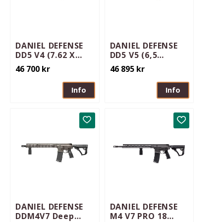
DANIEL DEFENSE
DANIEL DEFENSE
DD5 V4 (7.62 X
DD5 V5 (6,5
51MM) 18tum
Creedmoor)
46 700
kr
46 895
kr
AR10
20tum AR10
Info
Info
Lägg till i favoriter
Lägg till i 
DANIEL DEFENSE
DANIEL DEFENSE
DDM4V7 Deep
M4 V7 PRO 18