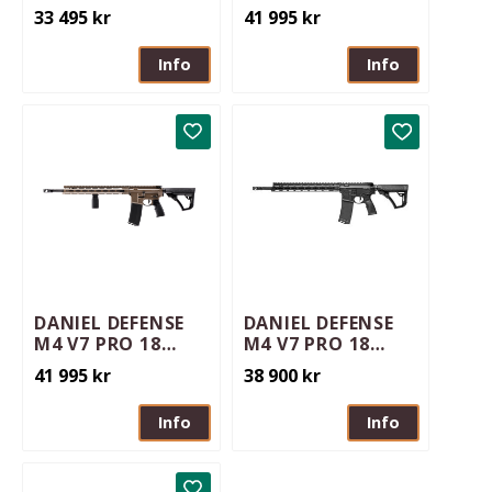
Woods 16tum
AR15 | Cobalt
33 495
kr
41 995
kr
Info
Info
Lägg till i favoriter
Lägg till i 
DANIEL DEFENSE
DANIEL DEFENSE
M4 V7 PRO 18
M4 V7 PRO 18
AR15 | FDE
AR15 | Svart
41 995
kr
38 900
kr
Info
Info