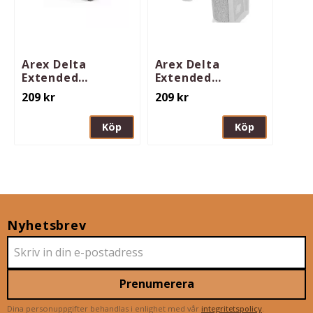
Arex Delta
Arex Delta
Extended
Extended
Magazine
Magazine
209
kr
209
kr
Release Button
Release Button
AMBI
Right Hand
Köp
Köp
Nyhetsbrev
Prenumerera
Dina personuppgifter behandlas i enlighet med vår
integritetspolicy
.