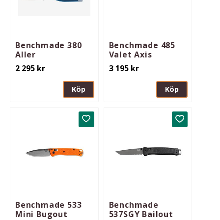
Benchmade 380
Benchmade 485
Aller
Valet Axis
2 295
kr
3 195
kr
Köp
Köp
Lägg till i favoriter
Lägg till i 
Benchmade 533
Benchmade
Mini Bugout
537SGY Bailout