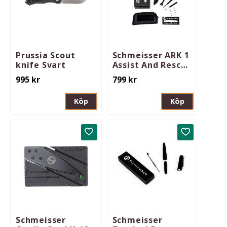
Prussia Scout
Schmeisser ARK 1
knife Svart
Assist And Rescue
knife
995
kr
799
kr
Köp
Köp
Lägg till i favoriter
Lägg till i 
Schmeisser
Schmeisser