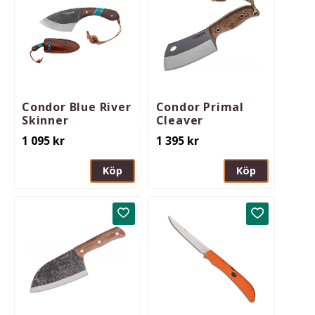
Condor Blue River
Condor Primal
Skinner
Cleaver
1 095
kr
1 395
kr
Köp
Köp
Lägg till i favoriter
Lägg till i 