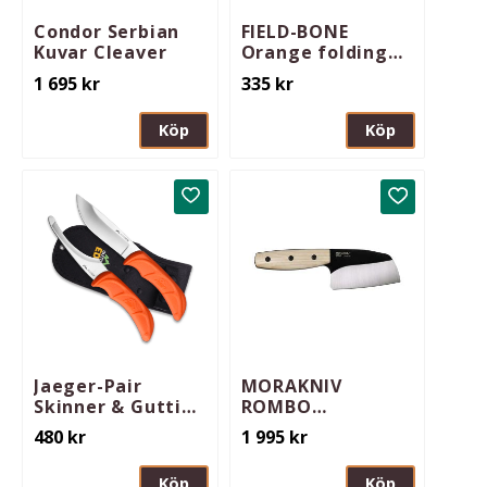
Condor Serbian
FIELD-BONE
Kuvar Cleaver
Orange folding
boning/fillet
1 695
kr
335
kr
knife
Köp
Köp
Lägg till i favoriter
Lägg till i 
Jaeger-Pair
MORAKNIV
Skinner & Gutting
ROMBO
combo
BLACKBLADE ASH
480
kr
1 995
kr
Köp
Köp